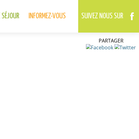
02.37.46.01.73
02.37.41.49.09
DREUX
ANET
E SÉJOUR
INFORMEZ-VOUS
SUIVEZ NOUS SUR
PARTAGER