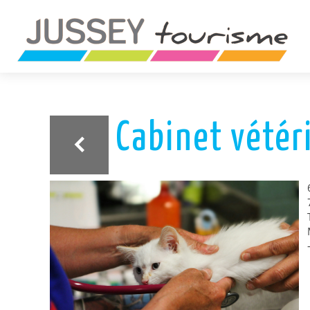
ariane
Cabinet vétér