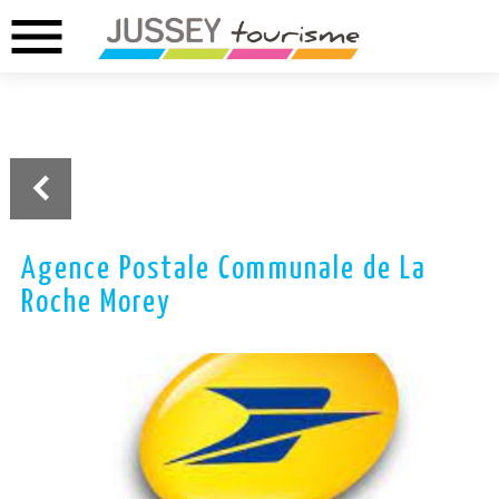
menu
02.37.46.01.73
02.37.41.49.09
DREUX
ANET
Agence Postale Communale de La
Roche Morey