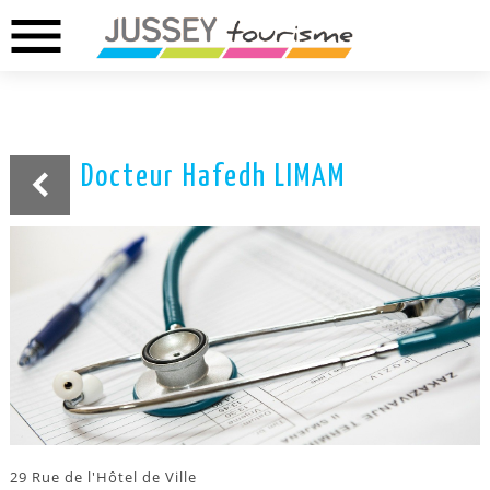
menu
02.37.46.01.73
02.37.41.49.09
DREUX
ANET
Docteur Hafedh LIMAM
29 Rue de l'Hôtel de Ville