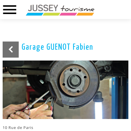
menu
02.37.46.01.73
02.37.41.49.09
DREUX
ANET
Garage GUENOT Fabien
10 Rue de Paris