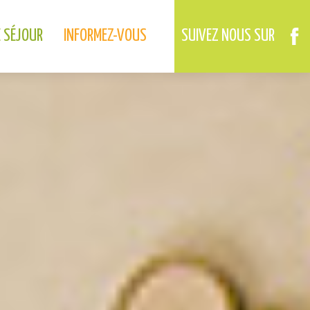
02.37.46.01.73
02.37.41.49.09
DREUX
ANET
E SÉJOUR
INFORMEZ-VOUS
SUIVEZ NOUS SUR