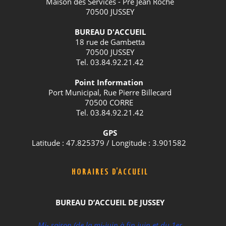
Maison des Services - Pré Jean Roche
70500 JUSSEY
BUREAU D'ACCUEIL
18 rue de Gambetta
70500 JUSSEY
Tel. 03.84.92.21.42
Point Information
Port Municipal, Rue Pierre Billecard
70500 CORRE
Tel. 03.84.92.21.42
GPS
Latitude : 47.825379 / Longitude : 3.901582
HORAIRES D'ACCUEIL
BUREAU D’ACCUEIL DE JUSSEY
Mi- saison (de la mi-juin à fin juin et du 1er