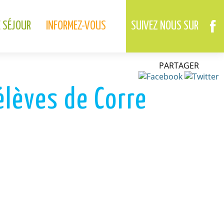
02.37.46.01.73
02.37.41.49.09
DREUX
ANET
E SÉJOUR
INFORMEZ-VOUS
SUIVEZ NOUS SUR
PARTAGER
élèves de Corre