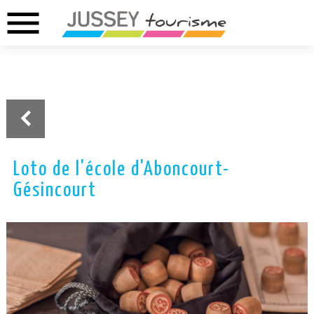
menu
02.37.46.01.73
02.37.41.49.09
DREUX
ANET
Loto de l'école d'Aboncourt-
Gésincourt