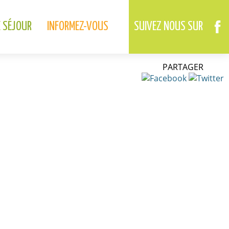
02.37.46.01.73
02.37.41.49.09
DREUX
ANET
E SÉJOUR
INFORMEZ-VOUS
SUIVEZ NOUS SUR
PARTAGER