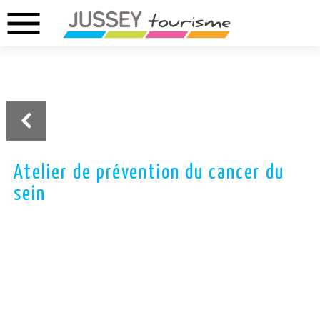
menu
02.37.46.01.73
02.37.41.49.09
DREUX
ANET
Atelier de prévention du cancer du
sein