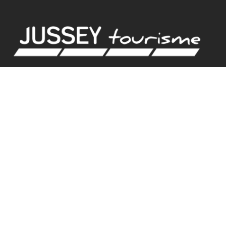
BUREAU D'ACCUEIL
18 rue de Gambetta
70500 JUSSEY
Tel. 03.84.92.21.42
GPS
Latitude : 47.825379 / Longitude : 3.901582
HORAIRES D'ACCUEIL
BUREAU D’ACCUEIL DE JUSSEY
Mardi et vendredi : 9h – 12h30 / 13h30 – 17h30