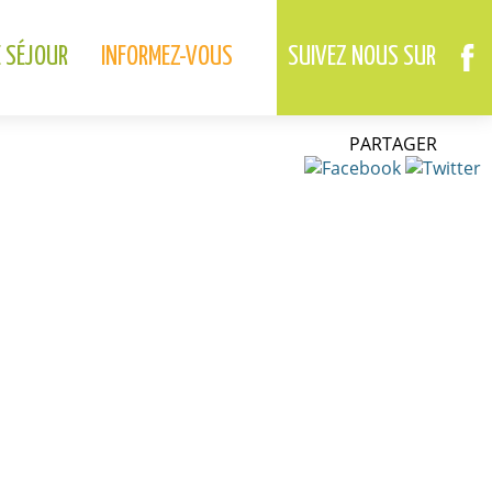
02.37.46.01.73
02.37.41.49.09
DREUX
ANET
E SÉJOUR
INFORMEZ-VOUS
SUIVEZ NOUS SUR
PARTAGER