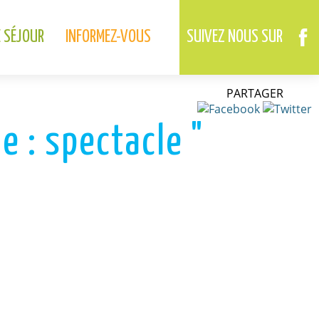
02.37.46.01.73
02.37.41.49.09
DREUX
ANET
E SÉJOUR
INFORMEZ-VOUS
SUIVEZ NOUS SUR
PARTAGER
 : spectacle "