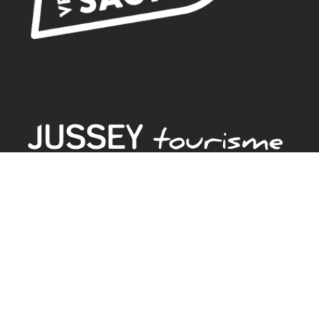
BUREAU D'ACCUEIL
18 rue de Gambetta
70500 JUSSEY
Tel. 03.84.92.21.42
GPS
Latitude : 47.825379 / Longitude : 3.901582
HORAIRES D'ACCUEIL