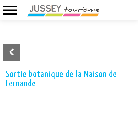
menu
02.37.46.01.73
02.37.41.49.09
DREUX
ANET
Sortie botanique de la Maison de
Fernande