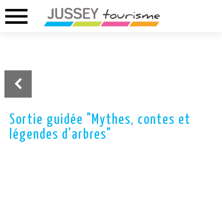
menu
02.37.46.01.73
02.37.41.49.09
DREUX
ANET
Sortie guidée "Mythes, contes et
légendes d'arbres"