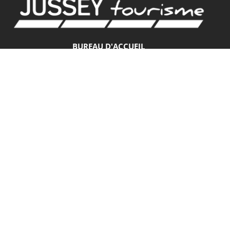
BUREAU D'ACCUEIL
18 rue de Gambetta
70500 JUSSEY
Tel. 03.84.92.21.42
GPS
Latitude : 47.825379 / Longitude : 3.901582
HORAIRES D'ACCUEIL
BUREAU D’ACCUEIL DE JUSSEY
Mardi et vendredi : 9h – 12h30 / 13h30 – 17h30
Jeudi et samedi : 9h – 12h30