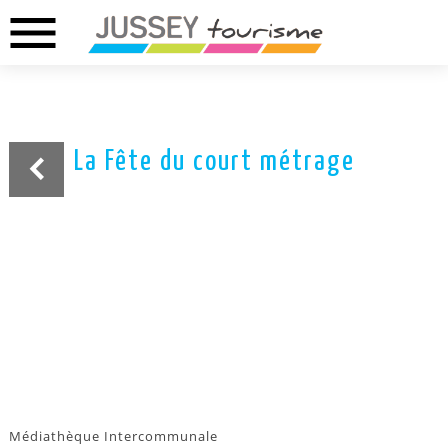
menu
02.37.46.01.73
02.37.41.49.09
DREUX
ANET
La Fête du court métrage
Médiathèque Intercommunale