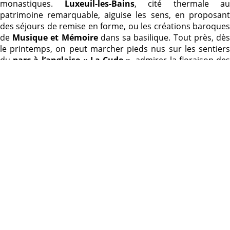
monastiques.
Luxeuil-les-Bains
, cité thermale au
patrimoine remarquable, aiguise les sens, en proposant
des séjours de remise en forme, ou les créations baroques
de
Musique et Mémoire
dans sa basilique. Tout près, dè
le printemps, on peut marcher pieds nus sur les sentiers
du
parc à l’anglaise « La Cude »
, admirer la floraison de
cerises… et les suivre jusqu’aux distilleries de
Fougerolles
,
qui les transforme en kirsch ou
Griottines®
.
Un peu plus à l’ouest,
la verrerie cristallerie de L
Rochère
concentre des savoir-faire délicats. À l’opposé,
le
Fort du Mont-Vaudois
, près de Belfort, étale sa formidable
architecture. La base nautique de
Lure
et
le bassin d
Champagney
appellent au farniente ou aux activités
nautiques. Dans les rivières, les lacs ou les étangs, on
pêche par passion. A
Belfort
, le lion majestueux de
Bartholdi (22 mètres de long et 11 mètres de haut) veille
depuis 1880 sur les habitants. Au carrefour des régions
Bourgogne Franche-Comté et Grand Est,
le Ballo
d’Alsace
, point culminant des Vosges du sud (1247 m),