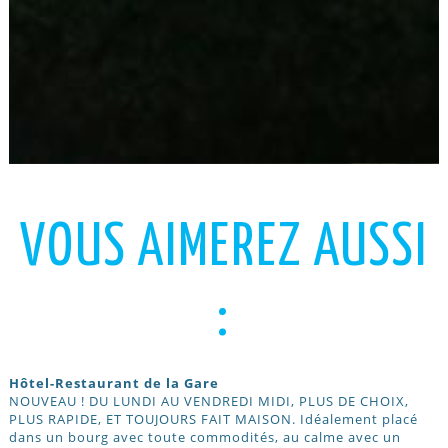
VOUS AIMEREZ AUSSI
:
Hôtel-Restaurant de la Gare
NOUVEAU ! DU LUNDI AU VENDREDI MIDI, PLUS DE CHOIX,
PLUS RAPIDE, ET TOUJOURS FAIT MAISON. Idéalement placé
dans un bourg avec toute commodités, au calme avec un