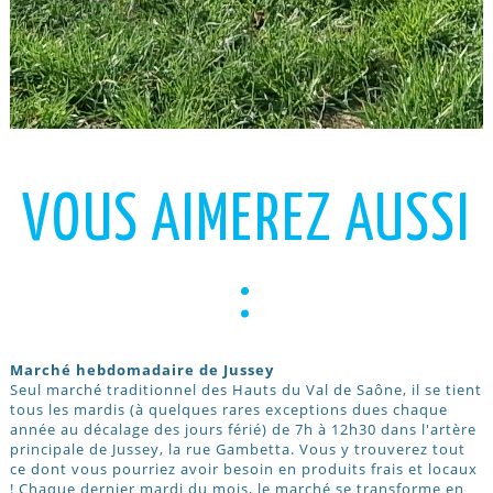
VOUS AIMEREZ AUSSI
:
Marché hebdomadaire de Jussey
Seul marché traditionnel des Hauts du Val de Saône, il se tient
tous les mardis (à quelques rares exceptions dues chaque
année au décalage des jours férié) de 7h à 12h30 dans l'artère
principale de Jussey, la rue Gambetta. Vous y trouverez tout
ce dont vous pourriez avoir besoin en produits frais et locaux
! Chaque dernier mardi du mois, le marché se transforme en