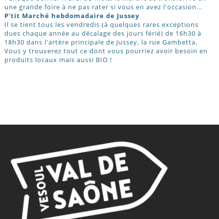
une grande foire à ne pas rater si vous en avez l'occasion...
P'tit Marché hebdomadaire de Jussey
Il se tient tous les vendredis (à quelques rares exceptions
dues chaque année au décalage des jours férié) de 16h30 à
18h30 dans l'artère principale de Jussey, la rue Gambetta.
Vous y trouverez tout ce dont vous pourriez avoir besoin en
produits locaux mais aussi BIO !