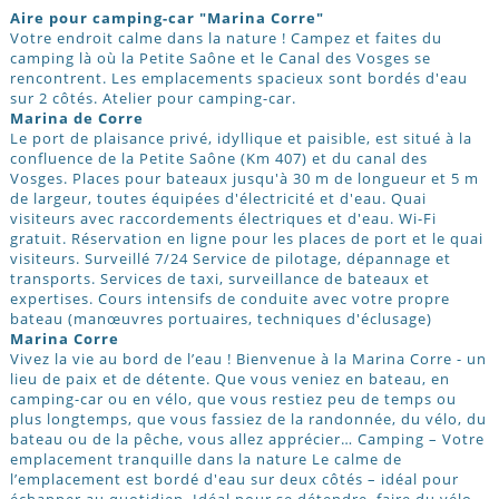
Aire pour camping-car "Marina Corre"
Votre endroit calme dans la nature ! Campez et faites du
camping là où la Petite Saône et le Canal des Vosges se
rencontrent. Les emplacements spacieux sont bordés d'eau
sur 2 côtés. Atelier pour camping-car.
Marina de Corre
Le port de plaisance privé, idyllique et paisible, est situé à la
confluence de la Petite Saône (Km 407) et du canal des
Vosges. Places pour bateaux jusqu'à 30 m de longueur et 5 m
de largeur, toutes équipées d'électricité et d'eau. Quai
visiteurs avec raccordements électriques et d'eau. Wi-Fi
gratuit. Réservation en ligne pour les places de port et le quai
visiteurs. Surveillé 7/24 Service de pilotage, dépannage et
transports. Services de taxi, surveillance de bateaux et
expertises. Cours intensifs de conduite avec votre propre
bateau (manœuvres portuaires, techniques d'éclusage)
Marina Corre
Vivez la vie au bord de l’eau ! Bienvenue à la Marina Corre - un
lieu de paix et de détente. Que vous veniez en bateau, en
camping-car ou en vélo, que vous restiez peu de temps ou
plus longtemps, que vous fassiez de la randonnée, du vélo, du
bateau ou de la pêche, vous allez apprécier… Camping – Votre
emplacement tranquille dans la nature Le calme de
l’emplacement est bordé d'eau sur deux côtés – idéal pour
échapper au quotidien. Idéal pour se détendre, faire du vélo,