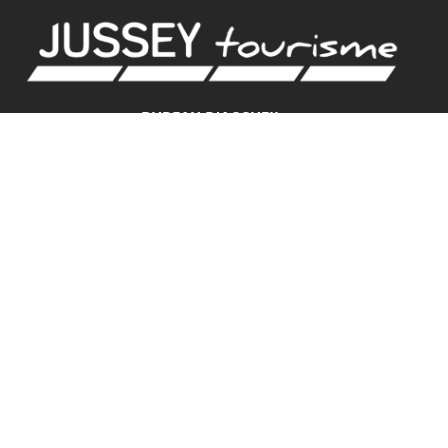
BUREAU D'ACCUEIL
18 rue de Gambetta
70500 JUSSEY
Tel. 03.84.92.21.42
GPS
Latitude : 47.825379 / Longitude : 3.901582
HORAIRES D'ACCUEIL
BUREAU D’ACCUEIL DE JUSSEY
Mardi et vendredi : 9h – 12h30 / 13h30 – 17h30
Jeudi et samedi : 9h – 12h30