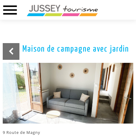
menu
02.37.46.01.73
02.37.41.49.09
DREUX
ANET
Maison de campagne avec jardin
9 Route de Magny