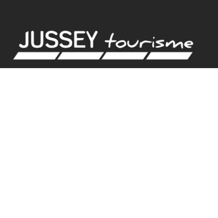
BUREAU D'ACCUEIL
18 rue de Gambetta
70500 JUSSEY
Tel. 03.84.92.21.42
GPS
Latitude : 47.825379 / Longitude : 3.901582
HORAIRES D'ACCUEIL
BUREAU D’ACCUEIL DE JUSSEY
Mardi et vendredi : 9h – 12h30 / 13h30 – 17h30