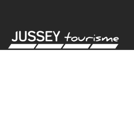
BUREAU D'ACCUEIL
18 rue de Gambetta
70500 JUSSEY
Tel. 03.84.92.21.42
GPS
Latitude : 47.825379 / Longitude : 3.901582
HORAIRES D'ACCUEIL
BUREAU D’ACCUEIL DE JUSSEY