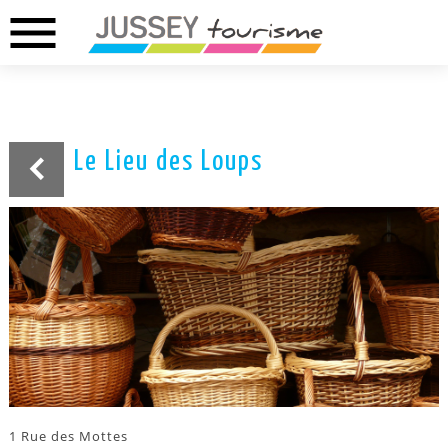
menu
02.37.46.01.73
02.37.41.49.09
DREUX
ANET
Le Lieu des Loups
1 Rue des Mottes