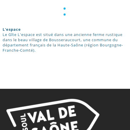
:
L'espace
Le Gîte L'espace est situé dans une ancienne ferme rustique
dans le beau village de Bousseraucourt, une commune du
département français de la Haute-Saône (région Bourgogne-
Franche-Comté).