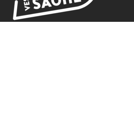
BUREAU D'ACCUEIL
18 rue de Gambetta
70500 JUSSEY
Tel. 03.84.92.21.42
GPS
Latitude : 47.825379 / Longitude : 3.901582